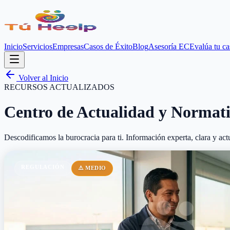
Inicio
Servicios
Empresas
Casos de Éxito
Blog
Asesoría EC
Evalúa tu ca
Volver al Inicio
RECURSOS ACTUALIZADOS
Centro de Actualidad y Normati
Descodificamos la burocracia para ti. Información experta, clara y act
REGULACIÓN
⚠️ MEDIO