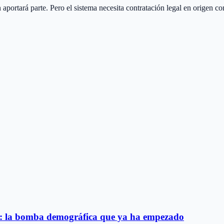
portará parte. Pero el sistema necesita contratación legal en origen co
0: la bomba demográfica que ya ha empezado