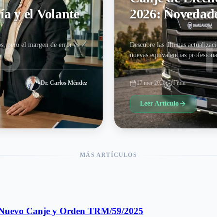
a y el Volante
2026: Novedad
s, pero el margen de error es
Descubre las últimas actualizac
nuevas equivalencias profesiona
Dr. Carlos Méndez
17 mar 2026
6 min
Leer Artículo
MÁS ARTÍCULOS
 Nuevo Canje y Orden TRM/59/2025