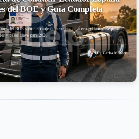
es del BOE y Guía Completa
iones del BOE sobre el canje de permisos para ecuatorianos. Requisitos,
les y pasos clave para 2026.
Dr. Carlos Méndez