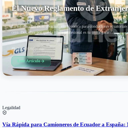
El Nuevo Reglamento de Extranjerí
La reforma del BOE abre una vía histórica para conductores ecuatoriano
cero. Descubre por qué la tutela profesional es tu única garantía.
17 mar 2026
7 min
Leer Artículo
Legalidad
Vía Rápida para Camioneros de Ecuador a España: