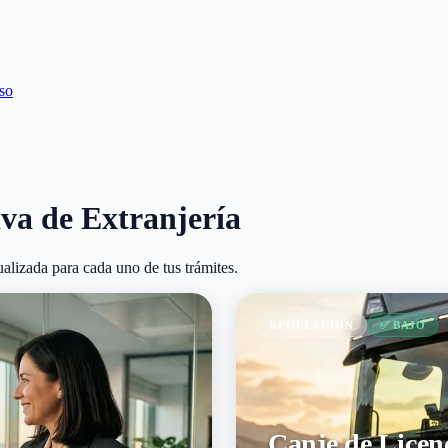
so
va de Extranjería
ualizada para cada uno de tus trámites.
REGULACIÓN
✅ BAJO
Canje de Licen