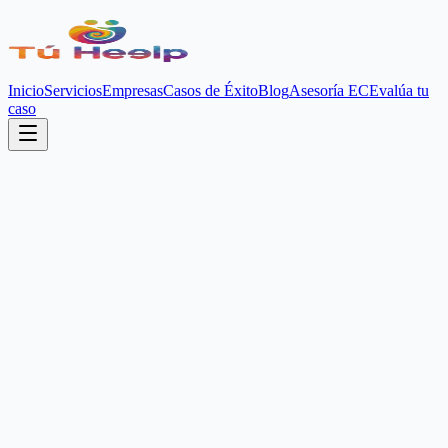
Inicio
Servicios
Empresas
Casos de Éxito
Blog
Asesoría EC
Evalúa tu
caso
Oportunidad Choferes 2026
España busca
Choferes
.
Nosotros te damos
la llave
.
AM
TH
Socio Estratégico Oficial
Asesoría Migratoria EC
De las rutas del Ecuador a las carreteras de Europa.
Tu licencia es
tu futuro
si sabes cómo entrar legalmente.