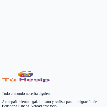
Asesoría Migratoria EC
Búscanos en redes sociales y verifica nuestros casos de éxito diarios
de ecuatorianos en España.
TikTok:
@asesoriamigratoriaec
Instagram:
@asesoriamigratoriaec
© 2026 TúHeelp & Asesoría Migratoria EC. Compromiso 100%
Legal.
Todo el mundo necesita alguien.
Acompañamiento legal, humano y realista para tu migración de
Ecuador a España. Verdad ante todo.