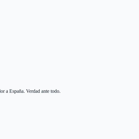
ertos analizarán tu situación al milímetro.
or a España. Verdad ante todo.