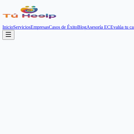
Inicio
Servicios
Empresas
Casos de Éxito
Blog
Asesoría EC
Evalúa tu ca
★ SERVICIO ESTRELLA 2026
Visado de Estudios
Estudia 20h/sem y trabaja legalmente en España: Tu puerta al mercado
Más que un visado, es tu estrategia de carrera. Te permite residir en E
acceder a un contrato indefinido y obtener tu residencia de trabajo es
Quiero estudiar en España
Soluciones a Medida